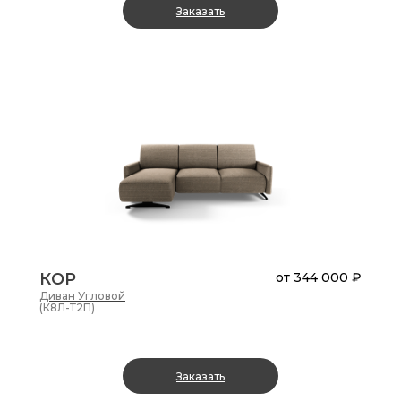
Заказать
КОР
от
344 000 ₽
Диван
Угловой
(К8Л-Т2П)
Заказать