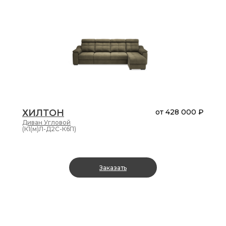
ХИЛТОН
от
428 000 ₽
Диван
Угловой
(К1(м)Л-Д2С-К6П)
Заказать