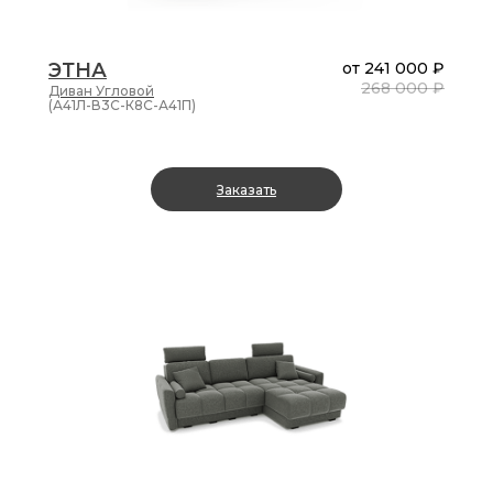
ЭТНА
от
241 000 ₽
268 000 ₽
Диван
Угловой
(А41Л-В3С-К8С-А41П)
Заказать