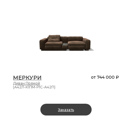
МЕРКУРИ
от
744 000 ₽
Диван
Прямой
(А42Л-К1ПМ-Р1С-А42П)
Заказать