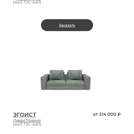
(А4Л-Т2С-А4П)
Опция
Заказать
"Релакс"
реклайнер
да
положение
"релакс"
нет
Дополнительные
элементы
бар
ЭГОИСТ
от
314 000 ₽
Диван
Прямой
съемные
(А4Л-Т2С-А4П)
подголовники
да