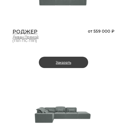
РОДЖЕР
от
559 000 ₽
Диван
Прямой
(Т11Л-Т1С-Т11П)
Заказать