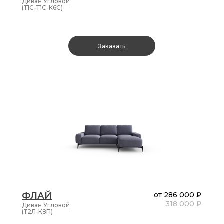
Диван
Угловой
(Т1С-Т1С-К6С)
Заказать
ФЛАЙ
от
286 000 ₽
318 000 ₽
Диван
Угловой
(Т2Л-К8П)