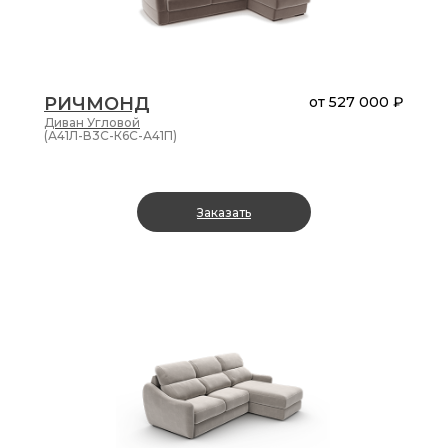
РИЧМОНД
от
527 000 ₽
Диван
Угловой
(А41Л-В3С-К6С-А41П)
Заказать