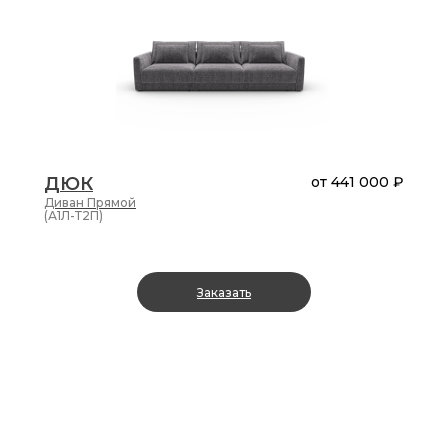
ДЮК
от
441 000 ₽
Диван
Прямой
(А1Л-Т2П)
Заказать