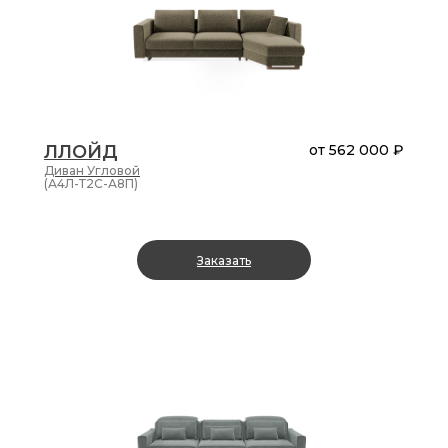
ЛЛОЙД
от
562 000 ₽
Диван
Угловой
(А4Л-Т2С-А8П)
Заказать