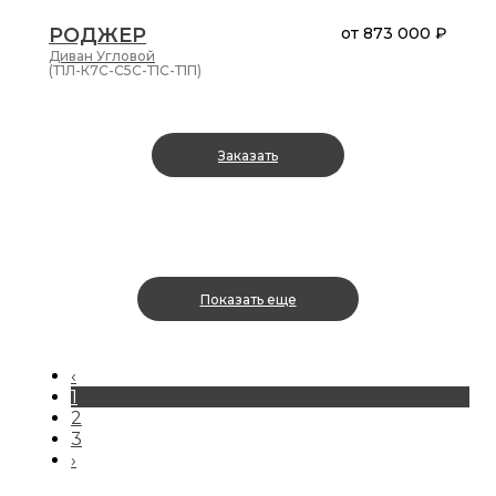
РОДЖЕР
от
873 000 ₽
Диван
Угловой
(Т1Л-К7С-С5С-Т1С-Т1П)
Заказать
Показать еще
‹
1
2
3
›