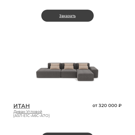
Заказать
ИТАН
от
320 000 ₽
Диван
Угловой
(A5Л-E1C-A6C-A7O)