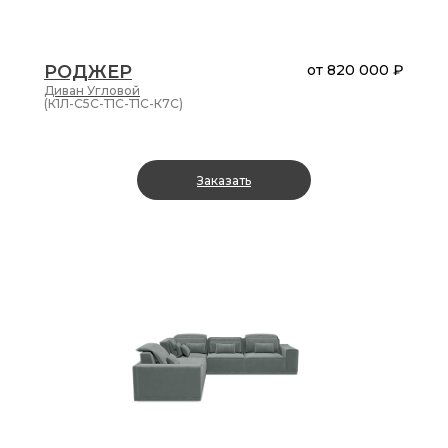
РОДЖЕР
от
820 000 ₽
Диван
Угловой
(К1Л-С5С-Т1С-Т1С-К7С)
Заказать