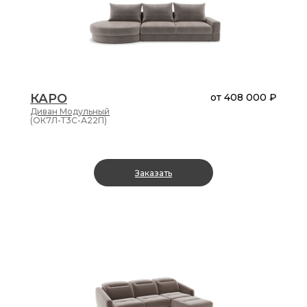
КАРО
от
408 000 ₽
Диван
Модульный
(ОК7Л-Т3С-А22П)
Заказать