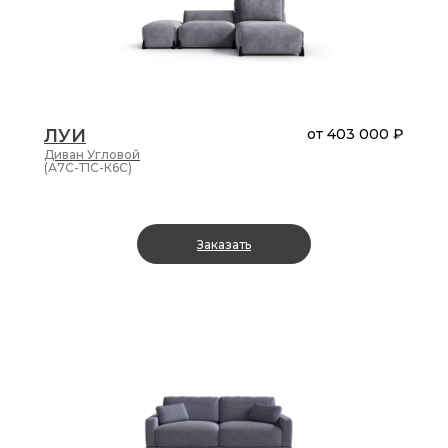
серый
.
голубой
оранжевый
ЛУИ
от
403 000 ₽
Диван
Угловой
(А7С-Т1С-К6С)
Длина
от
до
Заказать
Ширина
правый
край
от
до