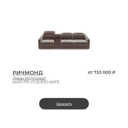
РИЧМОНД
от
733 000 ₽
Диван
Модульный
(А41Л-Р1С-ПСД-В3С-А41П)
Заказать