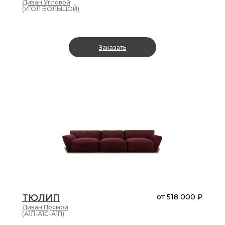
Диван
Угловой
(УГОЛ БОЛЬШОЙ)
замша
искусственная
рогожка
Искуственный
Заказать
мех
велюр
шенилл
замша-
искусственная
Степень
мягкости
relax
optimal
ТЮЛИП
от
518 000 ₽
comfort
Диван
Прямой
(А1Л-А1С-А1П)