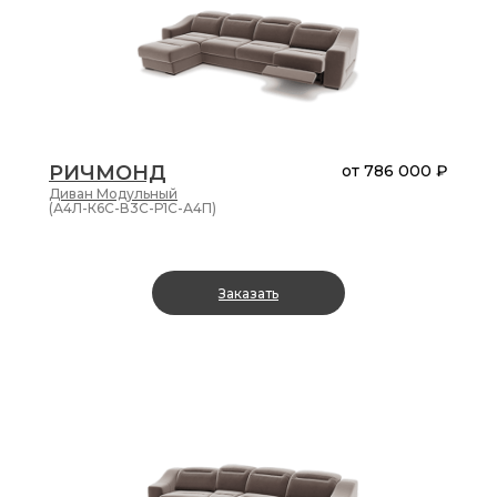
РИЧМОНД
от
786 000 ₽
Диван
Модульный
(А4Л-К6С-В3С-Р1С-А4П)
Заказать