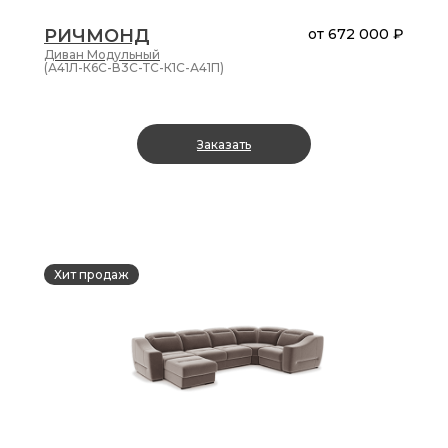
РИЧМОНД
от
672 000 ₽
Диван
Модульный
(А41Л-К6С-В3С-ТС-К1С-А41П)
Заказать
Хит продаж