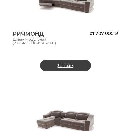
РИЧМОНД
от
707 000 ₽
Диван
Модульный
(А4Л-Р1С-Т1С-В3С-А4П)
Заказать