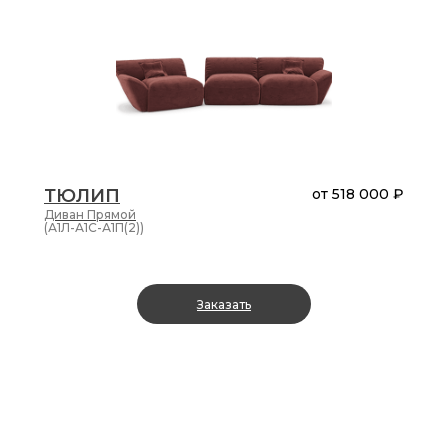
ТЮЛИП
от
518 000 ₽
Диван
Прямой
(А1Л-А1С-А1П(2))
Заказать