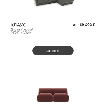
.
голубой
оранжевый
КЛАУС
от
469 000 ₽
Диван
Угловой
(УГОЛ МАЛЫЙ)
Длина
от
до
Заказать
Ширина
правый
край
от
до