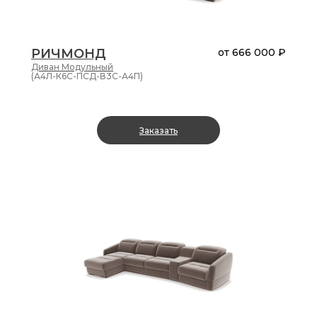
РИЧМОНД
от
666 000 ₽
Диван
Модульный
(А4Л-К6С-ПСД-В3С-А4П)
Заказать