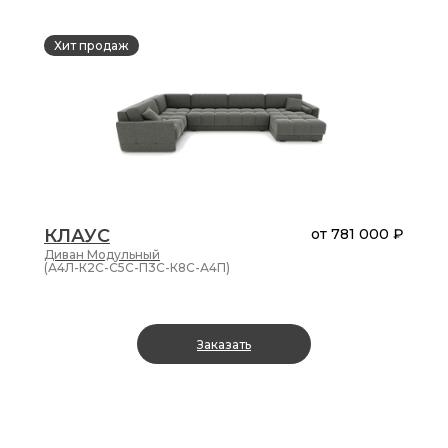
Хит продаж
КЛАУС
от
781 000 ₽
Диван
Модульный
(А4Л-К2С-С5С-П3С-К8С-А4П)
Заказать