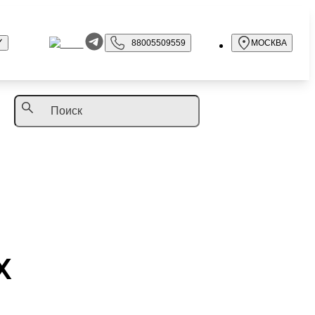
88005509559
МОСКВА
Х