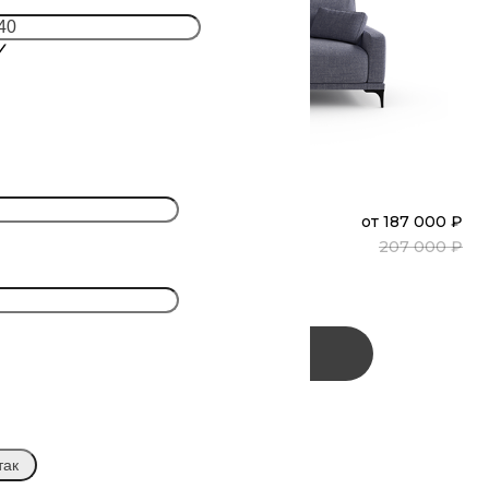
₽
ФЛАЙ
от
187 000 ₽
Диван
Прямой
₽
207 000 ₽
(Т310)
Заказать
так