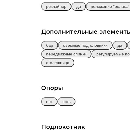
реклайнер
да
положение "релакс"
Дополнительные элемент
бар
съемные подголовники
да
передвижные спинки
регулируемые по
столешница
Опоры
МОНАКО
от
308 000 
Диван
Модульный
нет
есть
(А2О)
Подлокотник
Заказать