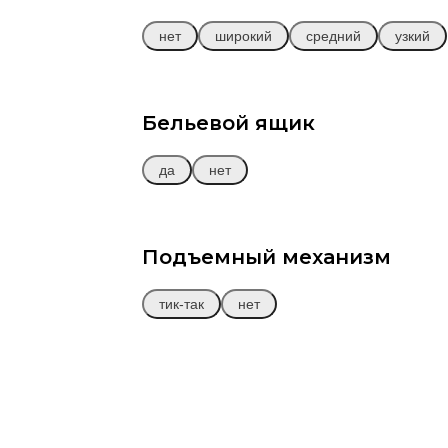
нет
широкий
средний
узкий
Бельевой ящик
да
нет
Подъемный механизм
тик-так
нет
ФРЭНК
от
309 000 
Диван
Прямой
(Т31О)