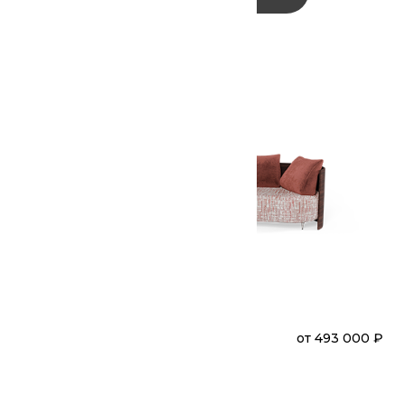
₽
СЕМИФРЕДДО
от
493 000 ₽
Диван
Модульный
(А2О-А2П)