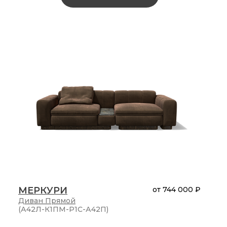
МЕРКУРИ
от
744 000 ₽
Диван
Прямой
(А42Л-К1ПМ-Р1С-А42П)