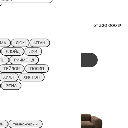
₽
БЕНЕДИКТ
от
320 000 ₽
Диван
Прямой
(П3О)
МА
ДЮК
ИТАН
ЛЛОЙД
ЛУИ
Заказать
ЛЬ
РИЧМОНД
ТЕЙЛОР
ТЮЛИП
ХИЛЛ
ХИЛТОН
ЭТНА
ий
темно-серый