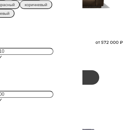
красный
коричневый
жевый
₽
МЕРКУРИ
от
572 000 ₽
Диван
Прямой
(А42Л-Т1С-Т1С-А42П)
Заказать