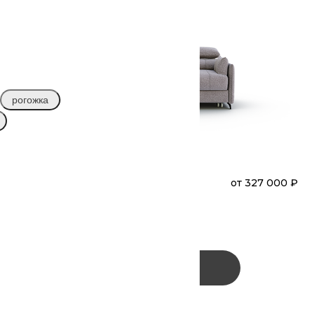
рогожка
₽
ШОН УЛЬТРА
от
327 000 ₽
Диван
Прямой
(А41Л-В3С-А41П)
Заказать