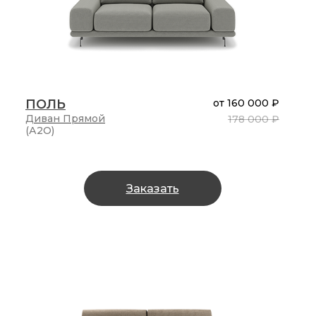
ПОЛЬ
от
160 000 ₽
Диван
Прямой
178 000 ₽
(А2О)
Заказать