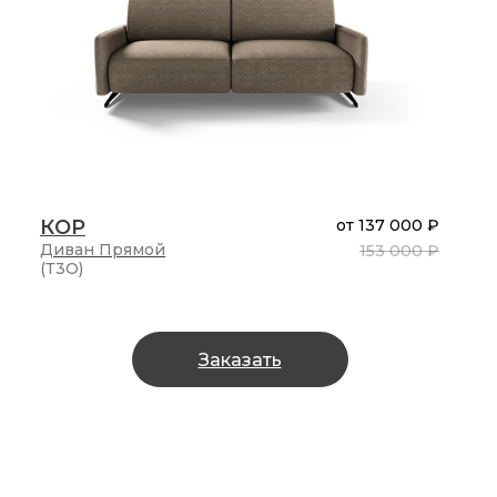
КОР
от
137 000 ₽
Диван
Прямой
153 000 ₽
(Т3О)
Заказать