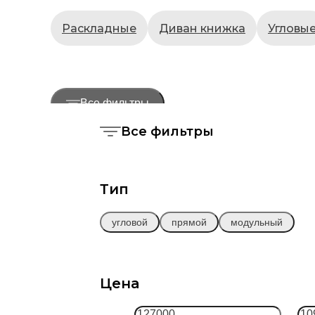
Раскладные
Диван книжка
Угловы
Все фильтры
Все фильтры
Тип
угловой
прямой
модульный
Цена