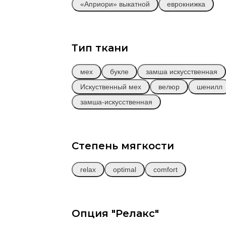
«Априори» выкатной
еврокнижка
Тип ткани
мех
букле
замша искусственная
Искуственный мех
велюр
шенилл
замша-искусственная
ХИЛТОН
от
324 000 
Диван
Прямой
Степень мягкости
(В3О)
relax
optimal
comfort
Заказать
Опция "Релакс"