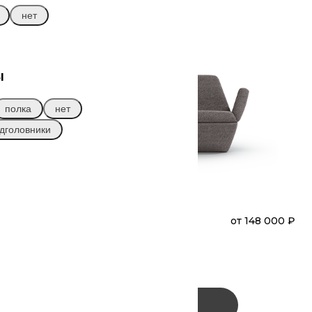
нет
ы
полка
нет
дголовники
₽
ЛЕТТЕРС
от
148 000 ₽
Диван
Прямой
(A20)
Заказать