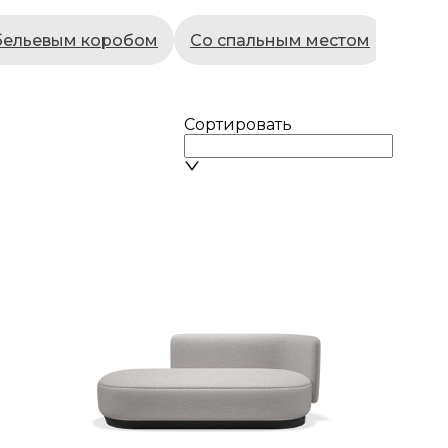
бельевым коробом
Со спальным местом
П-об
Сортировать