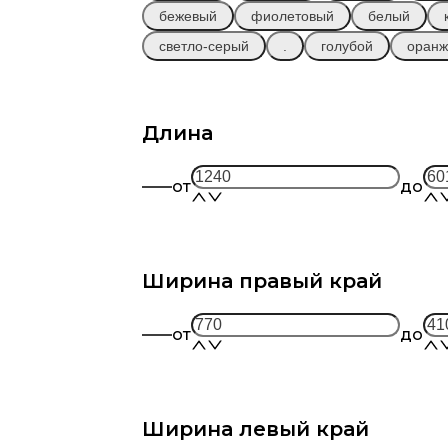
бежевый
фиолетовый
белый
светло-серый
.
голубой
оран
Длина
СЕМИФРЕДДО
от
439 000 
Диван
Модульный
(А1О-А2П)
от
до
Заказать
Ширина правый край
от
до
Ширина левый край