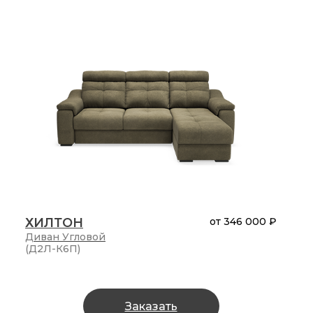
ХИЛТОН
от
346 000 ₽
Диван
Угловой
(Д2Л-К6П)
Заказать