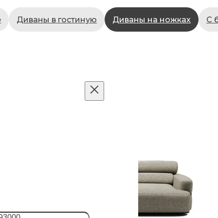
е
Диваны в гостиную
Диваны на ножках
С 