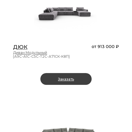
ДЮК
от
913 000 ₽
Диван
Модульный
(А9С-А1С-С5С-Т2С-А71СК-К8П)
Заказать