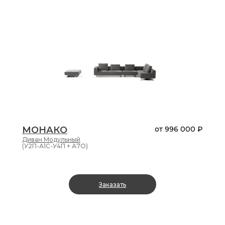
МОНАКО
от
996 000 ₽
Диван
Модульный
(У2П-А1С-У4П + А7О)
Заказать