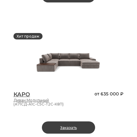
Хит продаж
КАРО
от
635 000 ₽
Диван
Модульный
(А71СД-А1С-С5С-Т2С-К8П)
Заказать