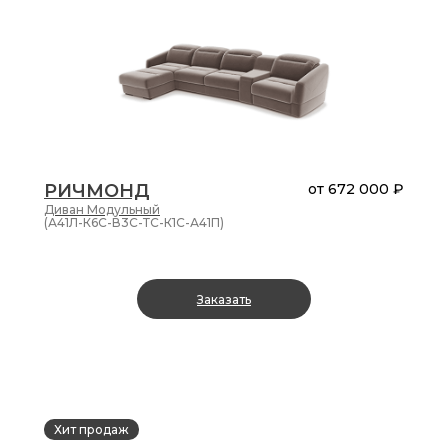
РИЧМОНД
от
672 000 ₽
Диван
Модульный
(А41Л-К6С-В3С-ТС-К1С-А41П)
Заказать
Хит продаж