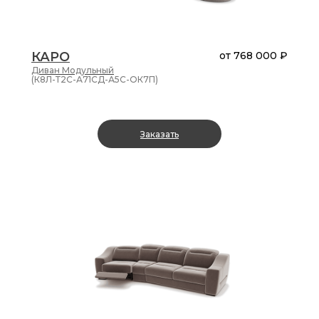
КАРО
от
768 000 ₽
Диван
Модульный
(К8Л-Т2С-А71СД-А5С-ОК7П)
Заказать