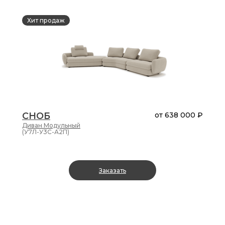
Хит продаж
СНОБ
от
638 000 ₽
Диван
Модульный
(У7Л-У3С-А2П)
Заказать