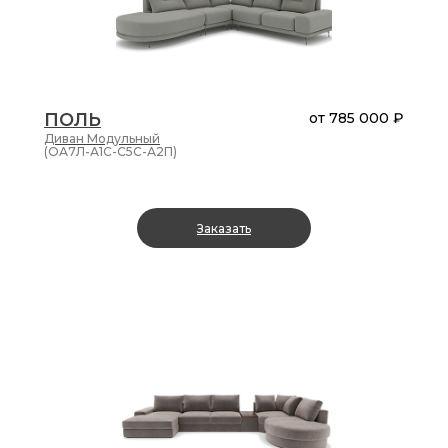
ПОЛЬ
от
785 000 ₽
Диван
Модульный
(ОА7Л-А1С-С5С-А2П)
Заказать