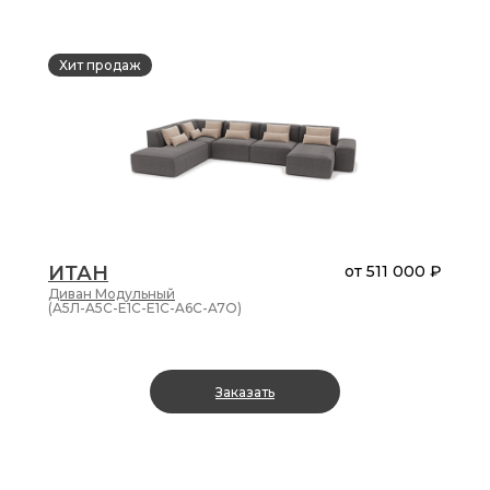
Хит продаж
ИТАН
от
511 000 ₽
Диван
Модульный
(A5Л-A5C-E1C-E1C-A6C-A7O)
Заказать