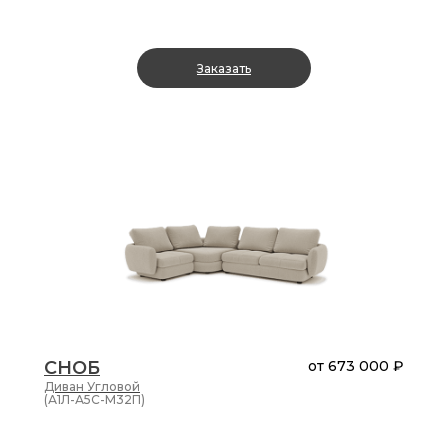
Заказать
СНОБ
от
673 000 ₽
Диван
Угловой
(А1Л-А5С-М32П)