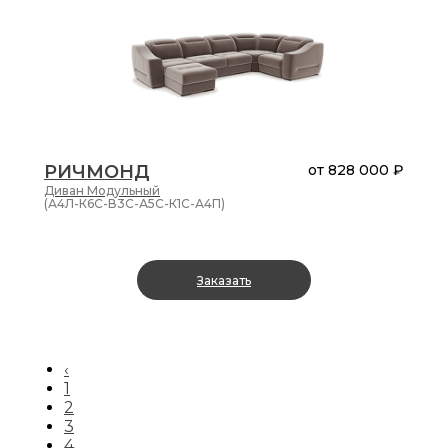
РИЧМОНД
от
828 000 ₽
Диван
Модульный
(А4Л-К6С-В3С-А5С-К1С-А4П)
Заказать
‹
1
2
3
4