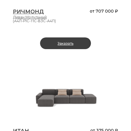
РИЧМОНД
от
707 000 ₽
Диван
Модульный
(А4Л-Р1С-Т1С-В3С-А4П)
Заказать
от
375 000 ₽