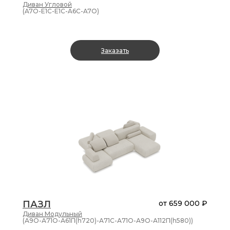
замша
Диван
Угловой
искусственная
(A7O-E1C-E1C-A6C-A7O)
рогожка
Искуственный
мех
Заказать
велюр
шенилл
замша-
искусственная
Степень
мягкости
relax
optimal
comfort
ПАЗЛ
от
659 000 ₽
Диван
Модульный
(А9О-А71О-А61П(h720)-А71С-А71О-А9О-А112П(h580))