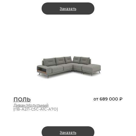
Заказать
ПОЛЬ
от
689 000 ₽
Диван
Модульный
(ПВ-А2Л-С5С-А1С-А7О)
Заказать