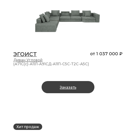
ЭГОИСТ
от
1 037 000 ₽
Диван
Угловой
(А71С(с)-А11Л-А91СД-А11П-С5С-Т2С-А5С)
Заказать
Хит продаж