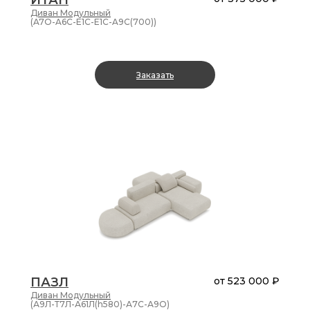
ИТАН
Диван
Модульный
(A7O-A6C-E1C-E1C-A9C(700))
Заказать
ПАЗЛ
от
523 000 ₽
Диван
Модульный
(А9Л-Т7Л-А61Л(h580)-А7С-А9О)