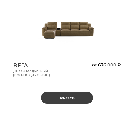
ВЕГА
от
676 000 ₽
Диван
Модульный
(К8Л-ПСД-В3С-К1П)
Заказать