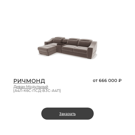
РИЧМОНД
от
666 000 ₽
Диван
Модульный
(А4Л-К6С-ПСД-В3С-А4П)
Заказать