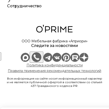
БЕНЕДИКТ
Сотрудничество
ВЕГА
ДЖЕММА
ДЮК
ИТАН
КАРО
ООО Мебельная фабрика «Априори»
Следите за новостями
КЛАУС
КОР
ЛЕТТЕРС
Политика конфиденциальности
ЛЛОЙД
Правила применения рекомендательных технологий
ЛУИ
Вся информация на сайте носит информационный характер
МЕРКУРИ
и не является публичной офертой в соответствии со статьей
437 Гражданского кодекса РФ.
МОНАКО
ПАЗЛ
ПОЛЬ
РИЧМОНД